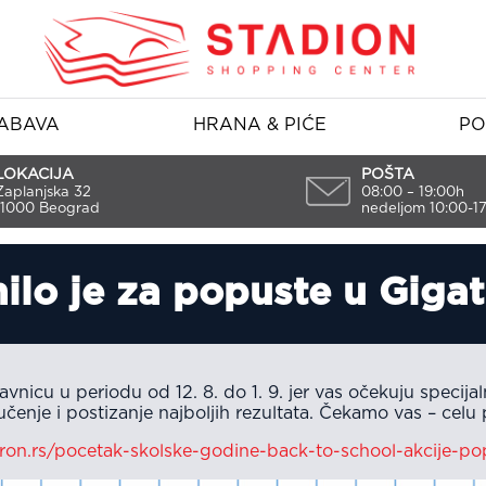
ABAVA
HRANA & PIĆE
PO
LOKACIJA
POŠTA
Zaplanjska 32
08:00 – 19:00h
11000 Beograd
nedeljom 10:00-1
ilo je za popuste u Gigat
vnicu u periodu od 12. 8. do 1. 9. jer vas očekuju specija
učenje i postizanje najboljih rezultata. Čekamo vas – cel
tron.rs/pocetak-skolske-godine-back-to-school-akcije-po