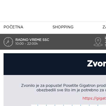
POČETNA
SHOPPING
Z
RADNO VREME SSC
10:00 – 22:00h
Zvon
Zvonilo je za popuste! Posetite Gigatron proda
obezbedili sve što im je potrebno za 
https://giga