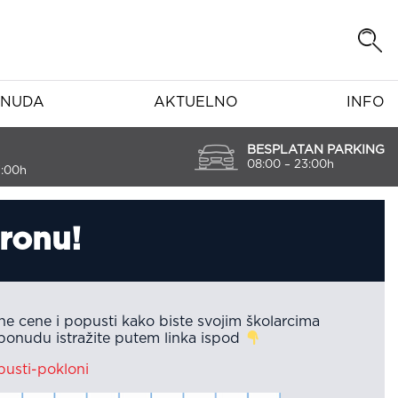
NUDA
AKTUELNO
INFO
BESPLATAN PARKING
08:00 – 23:00h
7:00h
ronu!
lne cene i popusti kako biste svojim školarcima
u ponudu istražite putem linka ispod
pusti-pokloni