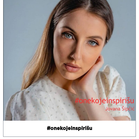
#onekojeinspirišu