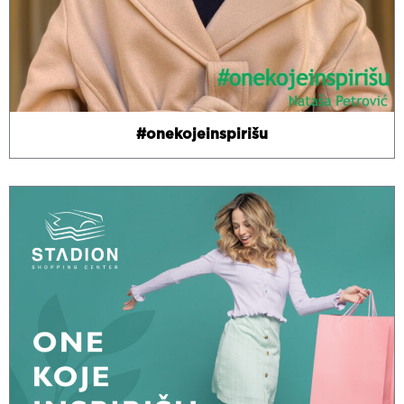
#onekojeinspirišu