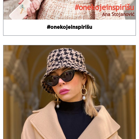
#onekojeinspirišu