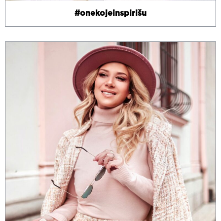
#onekojeinspirišu