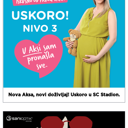
Nova Aksa, novi doživljaj! Uskoro u SC Stadion.