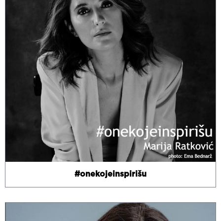
#onekojeinspirišu